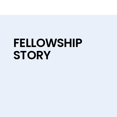
FELLOWSHIP
ストーリー
STORY
MEMBER
MEM