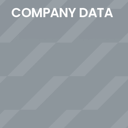
COMPANY DATA
数字で見るフェローシップ
1
1
1
4
,