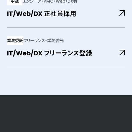
のご応募をお待ちしています。
中途
エンジニア・PMO・Web/DX職
躍いただきます。人と企業をマッチングするだけ
IT/Web/DX 正社員採用
でなく、企業や社会の変革を推進する次世代リー
ダーの人材紹介として、求職者とクライアント企
IT/Web/DX領域で、エンジニア・PMO・Webデ
業のらしさ・価値観に徹底的に向き合います。
ィレクターなどの経験を活かせる正社員ポジショ
IT/Web/DX 正社員採用
業務委託
フリーランス・業務委託
ンです。正社員として安定しながら、プロジェクト
IT/Web/DX フリーランス登録
を通じて設計、開発、改善提案、関係者調整など
へ役割を広げていける環境があります。今の経験
フリーランスエンジニア・PMO・ITコンサル・Web
を一つの現場で終わらせず、次のキャリアにつな
ディレクターの方向けに、業務委託案件をご紹介
IT/Web/DX フリーランス登録
げたい方からのご応募をお待ちしています。
しています。事業会社直案件、商流の浅い案件、
上流工程、長期参画案件などを中心に、ご経験や
稼働条件に合わせてご提案します。今すぐ稼働予
定がない方も、今後の案件情報収集としてご登
録いただけます。