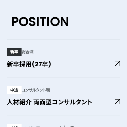
POSITION
募集ポジション
新卒
総合職
新卒採用(27卒)
枠にとらわれず、自ら課題を見つけてプロジェク
トを牽引していくポジションです。当社では若手
新卒採用(27卒)
中途
コンサルタント職
から大きな裁量権を持ち、事業の成長をダイレク
人材紹介 両面型コンサルタント
トに実感できる環境があります。「圧倒的なスピ
ードで成長したい」「新しい価値を自らの手で顧
ミドル・ハイクラス、もしくはエグゼクティブ層をタ
客や社会に届けたい」という気概を持った方から
ーゲットとした両面型コンサルタントとしてご活
人材紹介 両面型コンサルタント