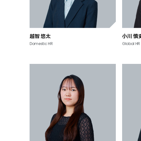
越智 悠太
小川 慎
Domestic HR
Global HR