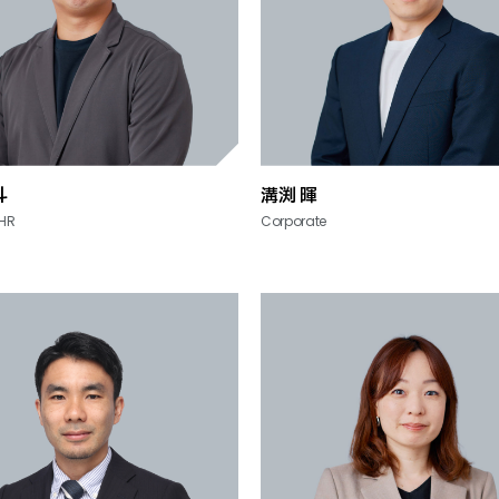
斗
溝渕 暉
 HR
Corporate