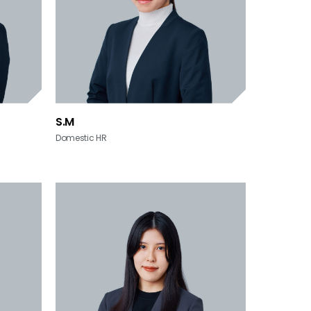
S.M
Domestic HR