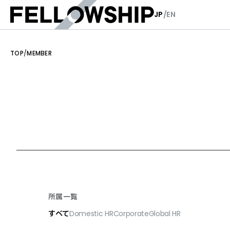
JP
/
EN
TOP
/
MEMBER
所属一覧
すべて
Domestic HR
Corporate
Global HR