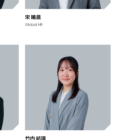
宋 曦晨
Global HR
竹内 結璃