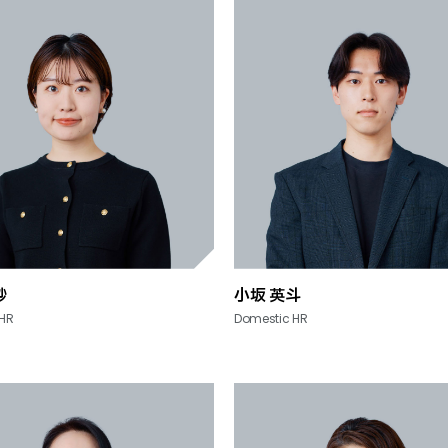
紗
小坂 英斗
 HR
Domestic HR