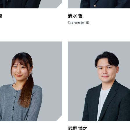
凜
清水 哲
Domestic HR
武野 博之