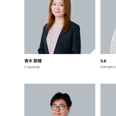
青木 歌穂
S.K
Corporate
Domestic