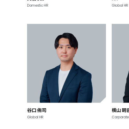
Domestic HR
Global HR
谷口 侑司
横山 明
Global HR
Corporate