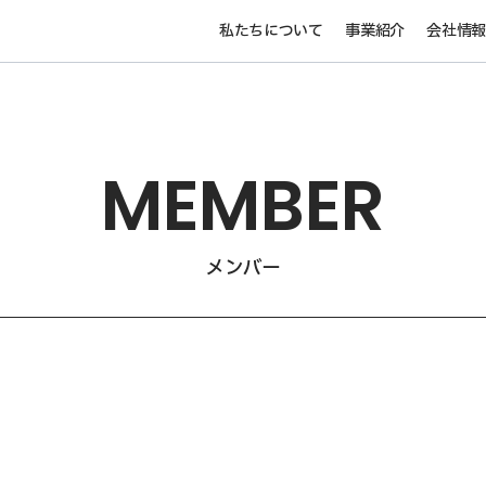
私たちについて
事業紹介
会社情
M
E
M
B
E
R
メンバー