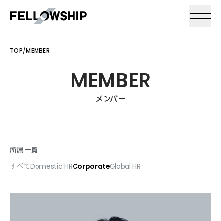
TOP
/
MEMBER
M
E
M
B
E
R
メンバー
所属一覧
すべて
Domestic HR
Corporate
Global HR