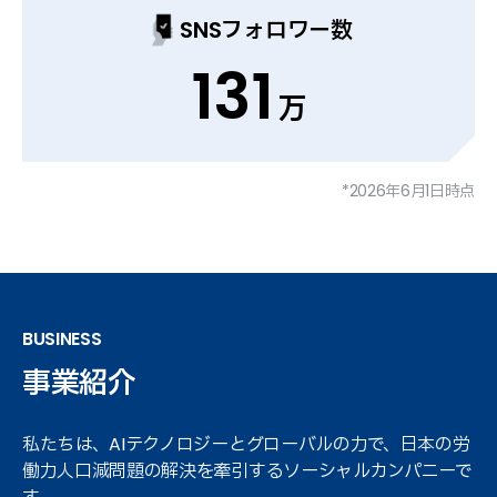
SNSフォロワー数
131
万
*2026年6月1日時点
B
U
S
I
N
E
S
S
事業紹介
私たちは、AIテクノロジーとグローバルの力で、日本の労
働力人口減問題の解決を牽引するソーシャルカンパニーで