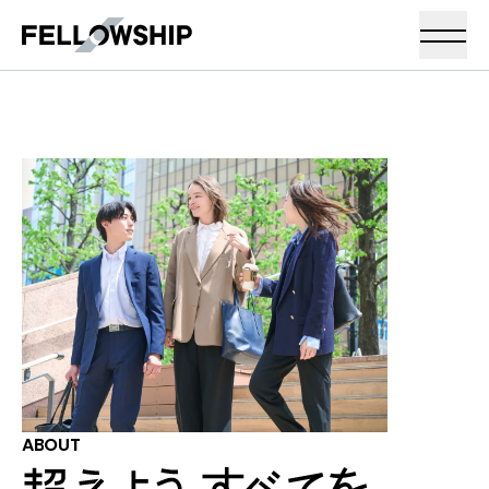
A
B
O
U
T